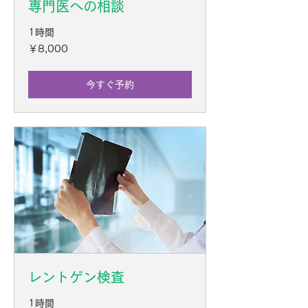
専門医への相談
1時間
8,000
￥8,000
円
今すぐ予約
レントゲン検査
1時間