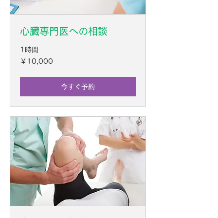
心臓専門医への相談
1時間
10,000
￥10,000
円
今すぐ予約