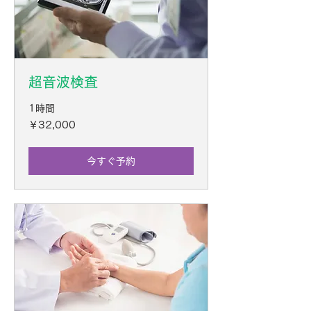
超音波検査
1時間
32,000
￥32,000
円
今すぐ予約