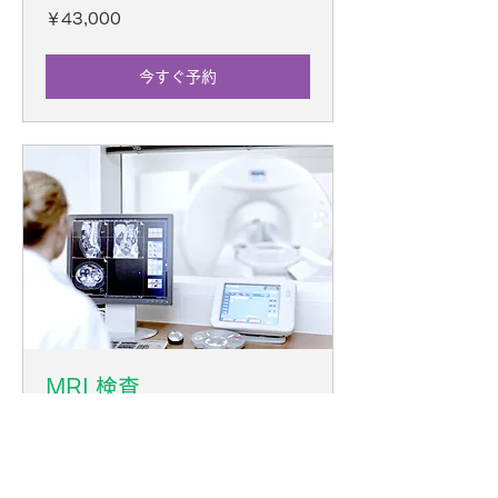
43,000
￥43,000
円
今すぐ予約
MRI 検査
1時間
45,000
￥45,000
円